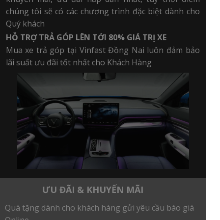
chúng tôi sẽ có các chương trình đặc biệt dành cho
Quý khách
HỖ TRỢ TRẢ GÓP LÊN TỚI 80% GIÁ TRỊ XE
Mua xe trả góp tại Vinfast Đồng Nai luôn đảm bảo
lãi suất ưu đãi tốt nhất cho Khách Hàng
ƯU ĐÃI & KHUYẾN MÃI
Quà tặng dành cho khách hàng gửi yêu cầu báo giá