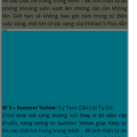
tin vào chất trẻ trung trong mình – để tinh thần tự do
phóng khoáng luôn vượt lên những rào cản không
tên. Giới hạn sẽ không bao giờ nằm trong từ điển
cuộc sống, một khi có sắc vàng của VinFast 5 Plus dẫn
lối.
VF 5 – Summer Yellow:
Tự Teen Dẫn Lối Tự Do
Chọn khai mở cung đường mới thay vì lối mòn rập
khuôn, năng lượng từ Summer Yellow giúp Kaity tự
tin vào chất trẻ trung trong mình – để tinh thần tự do