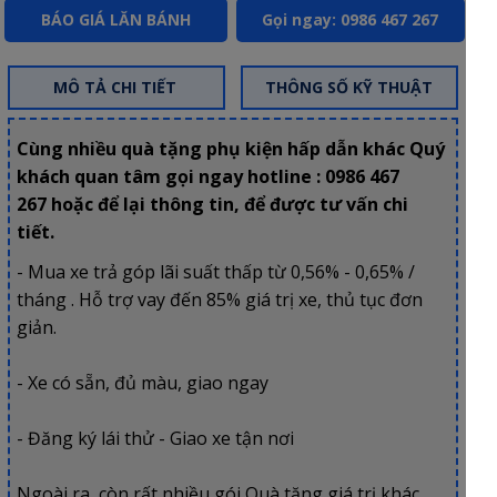
BÁO GIÁ LĂN BÁNH
Gọi ngay: 0986 467 267
MÔ TẢ CHI TIẾT
THÔNG SỐ KỸ THUẬT
Cùng nhiều quà tặng phụ kiện hấp dẫn khác Quý
khách quan tâm gọi ngay hotline : 0986 467
267
hoặc để lại thông tin, để được tư vấn chi
tiết.
- Mua xe trả góp lãi suất thấp từ 0,56% - 0,65% /
tháng . Hỗ trợ vay đến 85% giá trị xe, thủ tục đơn
giản.
- Xe có sẵn, đủ màu, giao ngay
- Đăng ký lái thử - Giao xe tận nơi
Ngoài ra, còn rất nhiều gói Quà tặng giá trị khác.