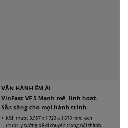
VẬN HÀNH ÊM ÁI
VinFast VF 5 Mạnh mẽ, linh hoạt.
Sẵn sàng cho mọi hành trình.
Kích thước 3.967 x 1.723 x 1.578 mm, kích
thước lý tưởng để di chuyển trong nội thành.