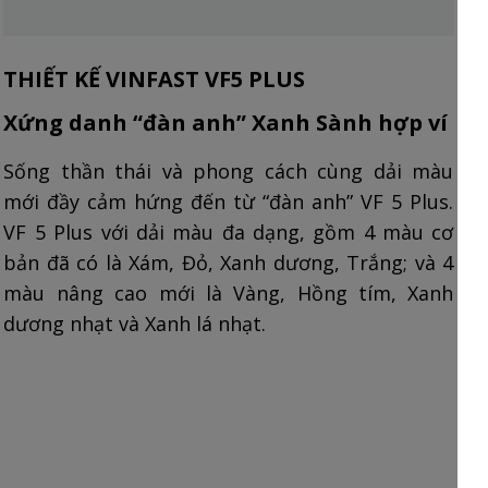
THIẾT KẾ VINFAST VF5 PLUS
Xứng danh “đàn anh” Xanh Sành hợp ví
Sống thần thái và phong cách cùng dải màu
mới đầy cảm hứng đến từ “đàn anh” VF 5 Plus.
VF 5 Plus với dải màu đa dạng, gồm 4 màu cơ
bản đã có là Xám, Đỏ, Xanh dương, Trắng; và 4
màu nâng cao mới là Vàng, Hồng tím, Xanh
dương nhạt và Xanh lá nhạt.