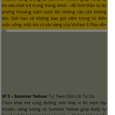
tin vào chất trẻ trung trong mình – để tinh thần tự do
phóng khoáng luôn vượt lên những rào cản không
tên. Giới hạn sẽ không bao giờ nằm trong từ điển
cuộc sống, một khi có sắc vàng của VinFast 5 Plus dẫn
lối.
VF 5 – Summer Yellow:
Tự Teen Dẫn Lối Tự Do
Chọn khai mở cung đường mới thay vì lối mòn rập
khuôn, năng lượng từ Summer Yellow giúp Kaity tự