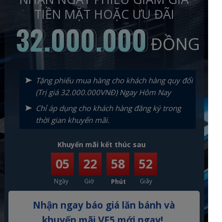
TIỀN MẶT HOẶC ƯU ĐÃI
32.000.000
32.000.000
ĐỒNG
Tặng phiếu mua hàng cho khách hàng quy đổi
(Trị giá 32.000.000VNĐ) Ngay Hôm Nay
Chỉ áp dụng cho khách hàng đăng ký trong
thời gian khuyến mãi.
Khuyến mãi kết thúc sau
05
22
58
50
Ngày
Giờ
Giây
Phút
Nhận ngay báo giá lăn bánh và
khuyến mãi VF5 mới ngay!