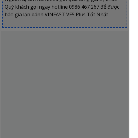
Quý khách gọi ngay hotline 0986 467 267 để được
báo giá lăn bánh VINFAST VF5 Plus Tốt Nhất .