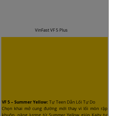
VinFast VF 5 Plus
VF 5 – Summer Yellow:
Tự Teen Dẫn Lối Tự Do
Chọn khai mở cung đường mới thay vì lối mòn rập
khuôn, năng lượng từ Summer Yellow giúp Kaity tự