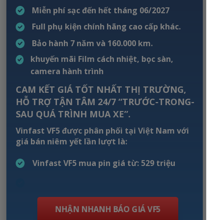
Miễn phí sạc đến hết tháng 06/2027
Full phụ kiện chính hãng cao cấp khác.
Bảo hành 7 năm và 160.000 km.
khuyến mãi Film cách nhiệt, bọc sàn,
camera hành trình
CAM KẾT GIÁ TỐT NHẤT THỊ TRƯỜNG,
HỖ TRỢ TẬN TÂM 24/7 “TRƯỚC-TRONG-
SAU QUÁ TRÌNH MUA XE”.
Vinfast VF5 được phân phối tại Việt Nam với
giá bán niêm yết lần lượt là:
Vinfast VF5 mua pin giá từ: 529 triệu
Vinfast VF3 mua pin giá từ: 322 triệu
NHẬN NHANH BÁO GIÁ VF5