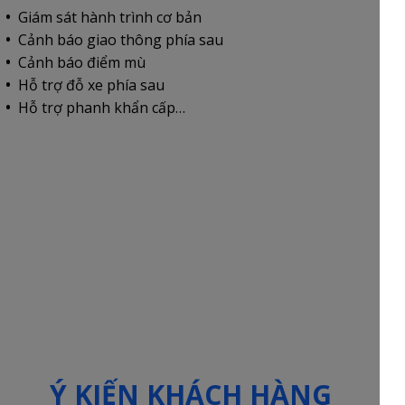
Giám sát hành trình cơ bản
Cảnh báo giao thông phía sau
Cảnh báo điểm mù
Hỗ trợ đỗ xe phía sau
Hỗ trợ phanh khẩn cấp…
Ý KIẾN KHÁCH HÀNG