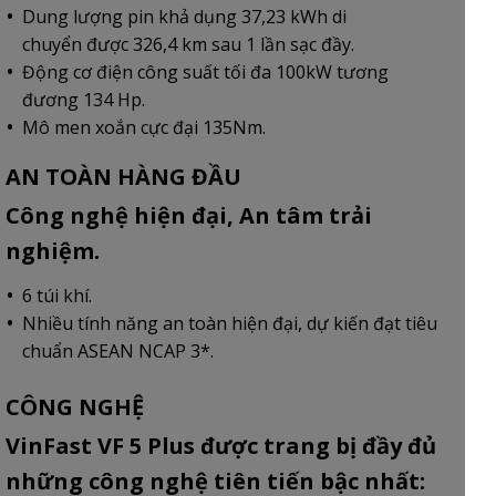
Dung lượng pin khả dụng 37,23 kWh di
chuyển được 326,4 km sau 1 lần sạc đầy.
Động cơ điện công suất tối đa 100kW tương
đương 134 Hp.
Mô men xoắn cực đại 135Nm.
AN TOÀN HÀNG ĐẦU
Công nghệ hiện đại, An tâm trải
nghiệm.
6 túi khí.
Nhiều tính năng an toàn hiện đại, dự kiến đạt tiêu
chuẩn ASEAN NCAP 3*.
CÔNG NGHỆ
VinFast VF 5 Plus được trang bị đầy đủ
những công nghệ tiên tiến bậc nhất: