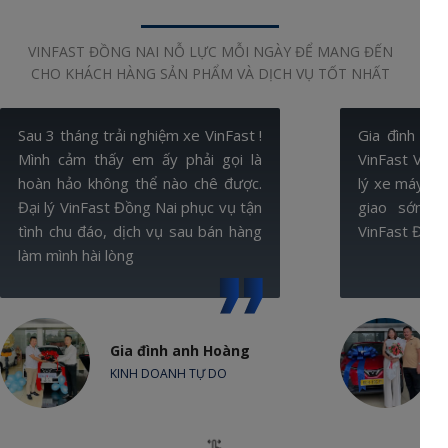
VINFAST ĐỒNG NAI NỖ LỰC MỖI NGÀY ĐỂ MANG ĐẾN
CHO KHÁCH HÀNG SẢN PHẨM VÀ DỊCH VỤ TỐT NHẤT
Sau 3 tháng trải nghiệm xe VinFast !
Gia đình tôi
Mình cảm thấy em ấy phải gọi là
VinFast VF5,
hoàn hảo không thể nào chê được.
lý xe máy tiết
Đại lý VinFast Đồng Nai phục vụ tận
giao sớm. R
tình chu đáo, dịch vụ sau bán hàng
VinFast Đồng
làm mình hài lòng
Gia đình anh Hoàng
KINH DOANH TỰ DO