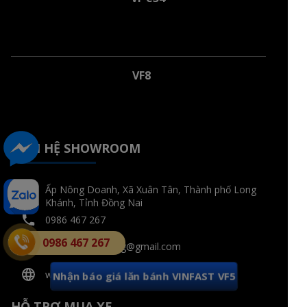
VF8
LIÊN HỆ SHOWROOM
Ấp Nông Doanh, Xã Xuân Tân, Thành phố Long
Khánh, Tỉnh Đồng Nai
0986 467 267
0986 467 267
bathangmarketing@gmail.com
www.vinfastlongkhanh.com
Nhận báo giá lăn bánh VINFAST VF5
HỖ TRỢ MUA XE